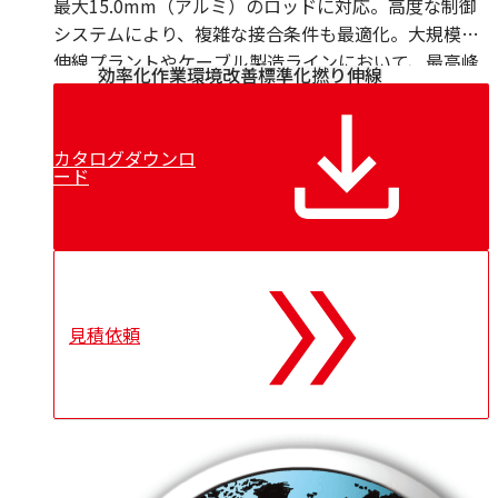
最大15.0mm（アルミ）のロッドに対応。高度な制御
システムにより、複雑な接合条件も最適化。大規模な
伸線プラントやケーブル製造ラインにおいて、最高峰
効率化
作業環境改善
標準化
撚り
伸線
の接合品質と作業効率を約束する、PWM社のフラッグ
シップモデルです。自動バリ除去機能も標準搭載して
おります。
カタログダウンロ
ード
見積依頼