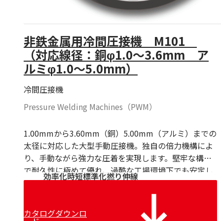
非鉄金属用冷間圧接機 M101
（対応線径：銅φ1.0～3.6mm ア
ルミφ1.0～5.0mm）
冷間圧接機
Pressure Welding Machines（PWM）
1.00mmから3.60mm（銅）5.00mm（アルミ）までの
太径に対応した大型手動圧接機。独自の倍力機構によ
り、手動ながら強力な圧着を実現します。堅牢な構造
で耐久性に極めて優れ、過酷な工場環境下でも安定し
効率化
時短
標準化
撚り
伸線
たパフォーマンスを発揮する、長年愛され続ける信頼
のモデルです。
カタログダウンロ