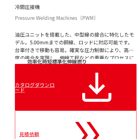
冷間圧接機
Pressure Welding Machines（PWM）
油圧ユニットを搭載した、中型線の接合に特化したモ
デル。5.00mmまでの銅線、ロッドに対応可能です。
台車付きで移動も容易。確実な圧力制御により、高強
度の接合を実現し、伸線工程などの重要なプロセスに
効率化
時短
標準化
伸線
撚り
おいて世界中の工場で高く評価されています。
カタログダウンロ
ード
見積依頼