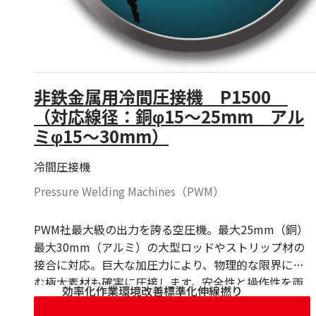
非鉄金属用冷間圧接機 P1500
（対応線径：銅φ15～25mm アル
ミφ15～30mm）
冷間圧接機
Pressure Welding Machines（PWM）
PWM社最大級の出力を誇る空圧機。最大25mm（銅）
最大30mm（アルミ）の大型ロッドやストリップ材の
接合に対応。巨大な加圧力により、物理的な限界に挑
む極太素材も確実に圧接します。安全性と操作性を両
効率化
作業環境改善
標準化
伸線
撚り
立させた、大型生産ラインの要となるパワフルなモデ