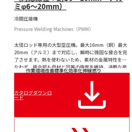
ミφ6～20mm）
冷間圧接機
Pressure Welding Machines（PWM）
太径ロッド専用の大型空圧機。最大16mm（銅）最大
20mm（アルミ）まで対応し、瞬時に強固な接合を完
了させます。熱を使わないため、素材の金属特性を損
なわず、接合部も母材と同等の強度を維持。過酷な産
作業環境改善
標準化
効率化
伸線
撚り
業用途に耐えうる、PWM社の長年の技術の結晶とも言
える一台です。自動バリ除去機能も標準搭載しており
ます。
カタログダウンロ
ード