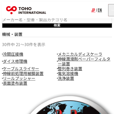
輸入事業製品検索
JP
EN
/
お悩み・工程別検索
ワード検索
検索
Rolf Schlicht
機械・装置
Niwar
Pressure Welding Machines（PWM）
30件中 21〜30件を表示
Roblon
エス.エー.ジャパン
冷間圧接機
メカニカルディスケーラ
伸線潤滑剤ペーパーフィルタ
Fort Wayne Wire Die
ダイス修理機
ー装置
Tensometric
ケーブルスライサー
整列巻き装置
Properzi
伸線前処理用被膜装置
電気溶接機
Proton Products
リールプッシャー
洗浄装置
Paramount Die
表面塗布装置
Axjo
HUESTIS
Sjogren
Windak
GEO
Wire Lab（WILCO）