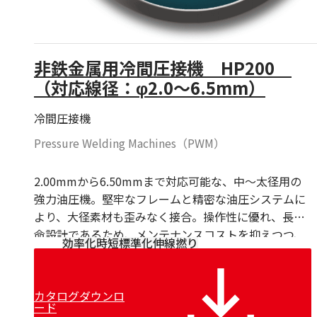
非鉄金属用冷間圧接機 HP200
（対応線径：φ2.0～6.5mm）
冷間圧接機
Pressure Welding Machines（PWM）
2.00mmから6.50mmまで対応可能な、中〜太径用の
強力油圧機。堅牢なフレームと精密な油圧システムに
より、大径素材も歪みなく接合。操作性に優れ、長寿
命設計であるため、メンテナンスコストを抑えつつ、
効率化
時短
標準化
伸線
撚り
工場全体の生産性向上に大きく寄与します。
カタログダウンロ
ード