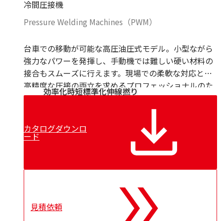
冷間圧接機
CARL BECHEM GmbH
Resy
Pressure Welding Machines（PWM）
Nuova Tecno Tau（NTT）
Kieselstein
台車での移動が可能な高圧油圧式モデル。小型ながら
Mobac
強力なパワーを発揮し、手動機では難しい硬い材料の
CERSA-MCI
接合もスムーズに行えます。現場での柔軟な対応と、
Lian
高精度な圧接の両立を求めるプロフェッショナルのた
効率化
時短
標準化
伸線
撚り
めの、高性能かつ機動力に優れたポータブルツールで
す
カタログダウンロ
ード
見積依頼