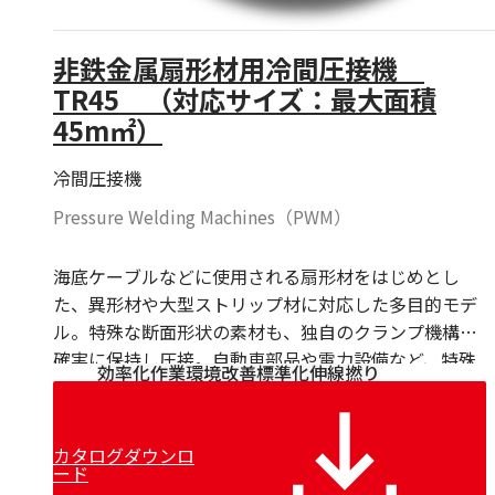
非鉄金属扇形材用冷間圧接機
TR45 （対応サイズ：最大面積
45m㎡）
冷間圧接機
Pressure Welding Machines（PWM）
海底ケーブルなどに使用される扇形材をはじめとし
た、異形材や大型ストリップ材に対応した多目的モデ
ル。特殊な断面形状の素材も、独自のクランプ機構で
確実に保持し圧接。自動車部品や電力設備など、特殊
効率化
作業環境改善
標準化
伸線
撚り
な仕様が求められる分野で、代替えの効かない高い技
術力を発揮し、特殊用途の製造ラインを支えます。
カタログダウンロ
ード