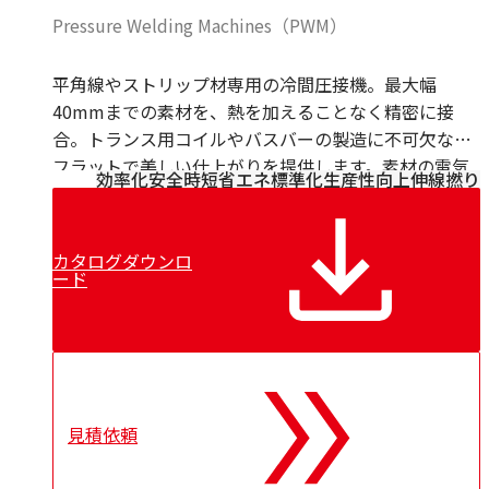
Pressure Welding Machines（PWM）
平角線やストリップ材専用の冷間圧接機。最大幅
40mmまでの素材を、熱を加えることなく精密に接
合。トランス用コイルやバスバーの製造に不可欠な、
フラットで美しい仕上がりを提供します。素材の電気
効率化
安全
時短
省エネ
標準化
生産性向上
伸線
撚り
的特性を維持したまま、強固な結合を可能にします。
カタログダウンロ
ード
見積依頼