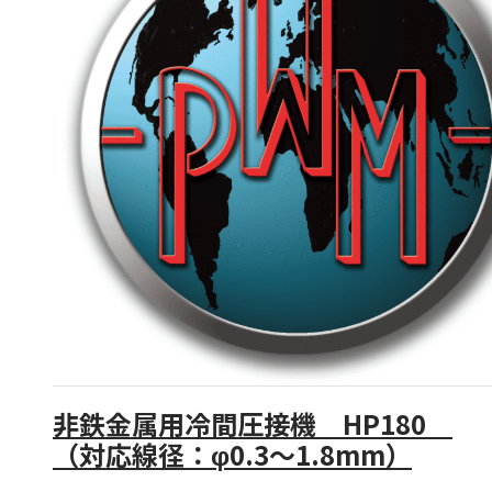
泉ダイス
Conoptica
GECA-TAPES
Magnetic Analysis Corporation（MAC）
Taymer
Heinze & Streng（H&S）
Renova
Witechs
IDEAL
ピュアオンジャパン
Magnetic Technologies
Erocarb
Booockmann
Lamnea
DEM
Air Control Industries（ACI）
OTOMEC
非鉄金属用冷間圧接機 HP180
Bremer
Riva Renzo
（対応線径：φ0.3～1.8mm）
COSMOS
Bechem