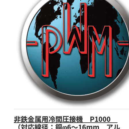
非鉄金属用冷間圧接機 P1000
（対応線径：銅φ6～16mm アル