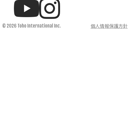
個人情報保護方針
© 2026 Toho International Inc.
ホーム
私たちの価値
事業内容
輸入事業
輸出事業
フロンティア事業
IoT開発事業
製品情報
輸入製品
KETTEi
IKUSEi
ビジネスコラム
WIRE-TOHO
お知らせ
採用情報
企業情報
個人情報保護方針