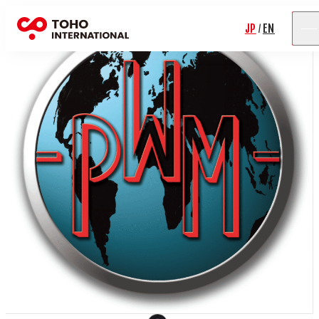
JP
EN
/