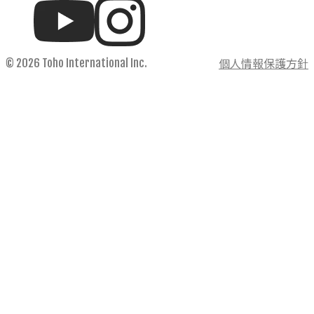
個人情報保護方針
© 2026 Toho International Inc.
ホーム
私たちの価値
事業内容
輸入事業
輸出事業
フロンティア事業
IoT開発事業
製品情報
輸入製品
KETTEi
IKUSEi
ビジネスコラム
WIRE-TOHO
お知らせ
採用情報
企業情報
個人情報保護方針