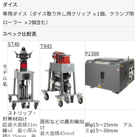
ダイス
専用ダイス（ダイス取り外し用クリップ ｘ1個、クランプ用
ローラー ｘ2個含む）
スペック比較表
ST40
TR45
P1500
モ
デ
ル
名
ストリップ・
対
帯材向け
扇形などの異形線向
応
最大面積33m
銅φ15～25mm アル
け
線
㎡ 最小厚み
ミφ15～30mm
最大面積45m㎡
径
0.25mm 最