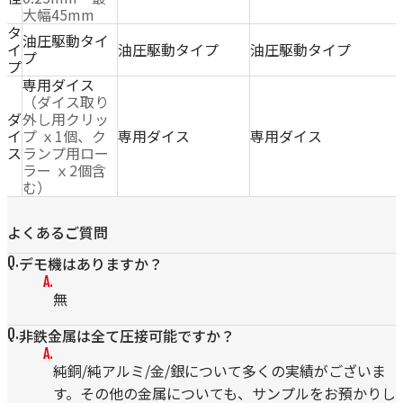
大幅45mm
タ
油圧駆動タイ
イ
油圧駆動タイプ
油圧駆動タイプ
プ
プ
専用ダイス
（ダイス取り
ダ
外し用クリッ
イ
プ ｘ1個、ク
専用ダイス
専用ダイス
ス
ランプ用ロー
ラー ｘ2個含
む）
よくあるご質問
デモ機はありますか？
無
非鉄金属は全て圧接可能ですか？
純銅/純アルミ/金/銀について多くの実績がございま
す。その他の金属についても、サンプルをお預かりし