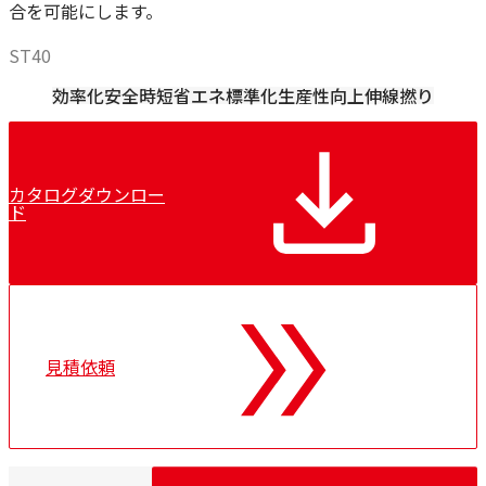
合を可能にします。
ST40
効率化
安全
時短
省エネ
標準化
生産性向上
伸線
撚り
カタログダウンロー
ド
見積依頼