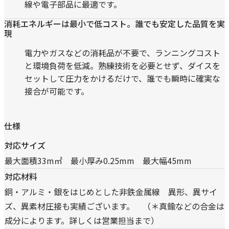
線や電子部品に最適です。
消耗エネルギーは最小で低コスト。誰でも安定した品質を実
現
電力やガスなどの消耗品が不要で、ランニングコスト
と環境負荷を低減。熟練技術を必要とせず、ダイスを
セットして圧力をかけるだけで、誰でも瞬時に確実な
接合が可能です。
仕様
仕様に関する表
対応サイズ
最大面積33m㎡ 最小厚み0.25mm 最大幅45mm
対応材料
銅・アルミ・銀をはじめとした非鉄金属線 異形、異サイ
ズ、異素材圧接も実績ございます。 （＊真鍮などの合金は
成分によります。詳しくは営業担当まで）