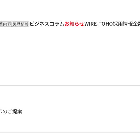
ビジネスコラム
お知らせ
WIRE-TOHO
採用情報
企
業内容
製品情報
入事業
輸入製品
出事業
KETTEi
ロンティア事業
IKUSEi
oT開発事業
展示のご提案