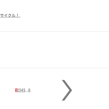
プサイクル！
1
2
3
4
5
…
6
page
page
page
page
page
page