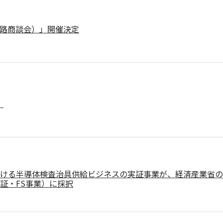
路商談会）」開催決定
！
ける半導体検査治具供給ビジネスの実証事業が、経済産業省の
証・FS事業）に採択