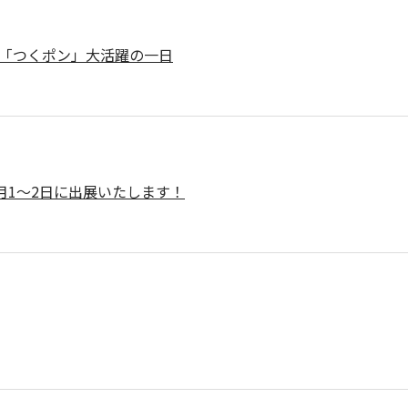
と「つくポン」大活躍の一日
0月1～2日に出展いたします！