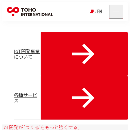
IoT開発事業
JP
EN
/
IoT開発事業
について
各種サービ
ス
IoT開発が ‘つくる’をもっと強くする。