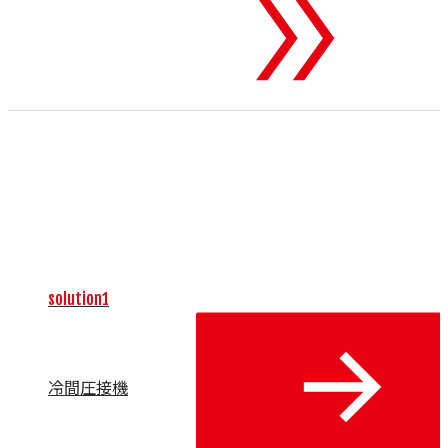
To 機械・装置
業界に特化した単体の高性能機械や装置、および関連する周
辺機器を世界中から厳選して輸入し、お客様の製造現場に提
供します。独自の制御技術やユニークな加工方法、優れた操
作性によって、生産性の向上と製品付加価値の最大化をサポ
ート。自動化、省人化、カーボンニュートラル、生産性向上
といった主要な課題を解決します。
solution1
冷間圧接機