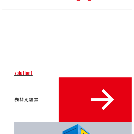
未来のものづくりをけん引する、生産設備を提供します。高
度に自動化された生産ラインの提案を通じて、生産性の向
上、省エネ、安定した品質確保、人手不足といった課題を解
決します。導入計画の立案から据付、立上までを一貫してサ
ポートし、持続可能な生産体制の構築を実現します。お客様
の「つくる」未来を創造する、戦略的なパートナーを目指し
ます。
solution1
巻替え装置