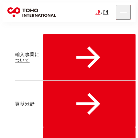
輸入事業
JP
EN
/
輸入事業に
ついて
貢献分野