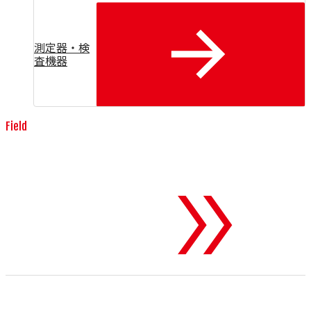
測定器・検
査機器
Field
消耗品・工具
To 消耗品・工具
世界のトップブランドが誇る、高精度で耐久性に優れた伸線
用ダイスをはじめとする消耗品や工具を提供します。製造現