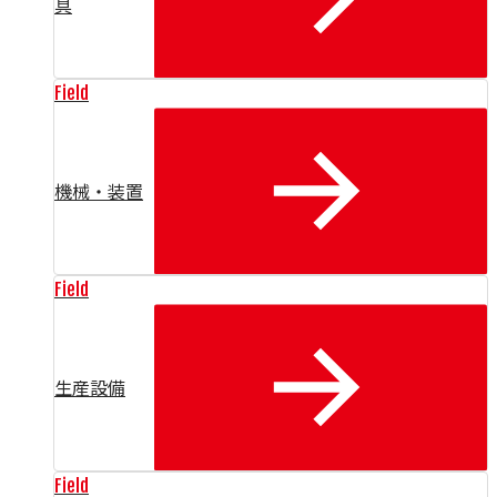
具
Field
機械・装置
Field
生産設備
Field