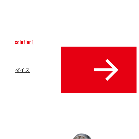
場における微細な加工精度と生産効率の向上に直結する重要
な要素であり、高品質な製品の安定供給と交換サイクルの最
適化をサポートします。操作性や安全性を追求したアイテム
によって、製造現場の確かな基盤を提供します。
solution1
ダイス