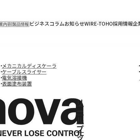
ビジネスコラム
お知らせ
WIRE-TOHO
採用情報
企
業内容
製品情報
入事業
輸入製品
出事業
KETTEi
ロンティア事業
IKUSEi
oT開発事業
メカニカルディスケーラ
ケーブルスライサー
電気溶接機
表面塗布装置
リ
ー
ル
プ
ッ