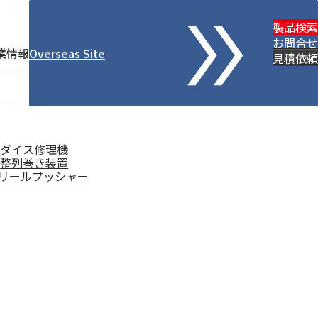
製品検索
お問合せ
業情報
Overseas Site
検
見積依頼
索
ダイス修理機
整列巻き装置
リールプッシャー