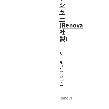
シ
ャ
ー
(Renova
社
製)
リ
ー
ル
プ
ッ
シ
ャ
ー
Renova