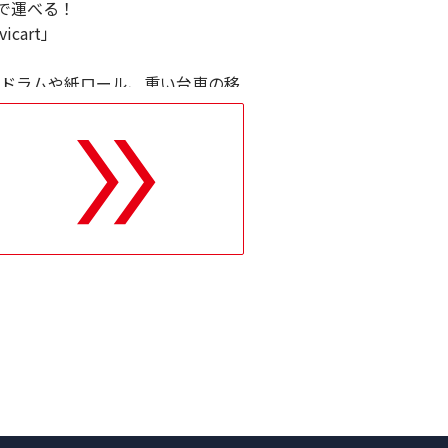
で運べる！
cart」
ドラムや紙ロール、重い台車の移
です 。
ドリング）に準拠し、オペレーターに
、過酷な環境下で長期にわたり安
開 。
「たった1人」で、驚くほどスム