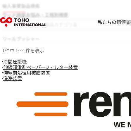
輸入事業製品検索
お悩み・工程別検索
ワード検索
私たちの価値
事
輸
輸
Rolf Schlicht
リールプッシャー
フ
Niwar
I
1件中 1〜1件を表示
Pressure Welding Machines（PWM）
Roblon
冷間圧接機
エス.エー.ジャパン
伸線潤滑剤ペーパーフィルター装置
Fort Wayne Wire Die
伸線前処理用被膜装置
Tensometric
洗浄装置
Properzi
Proton Products
Paramount Die
Axjo
HUESTIS
Sjogren
Windak
GEO
Wire Lab（WILCO）