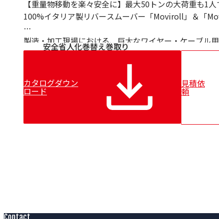
Bechem
【重量物移動を楽々安全に】最大50トンの大荷重も1人
CARL BECHEM GmbH
100%イタリア製リバースムーバー「Moviroll」＆「Movi
Resy
Nuova Tecno Tau（NTT）
製造・加工現場における、巨大なワイヤー・ケーブル用
Kieselstein
安全
省人化
巻替え
巻取り
動作業を
Mobac
安全かつ劇的に効率化するマテリアルハンドリング機器
CERSA-MCI
Lian
国際技術規格ISO 11228（人間工学マニュアルハン
カタログダウン
見積依
かかる
ロード
頼
身体的負荷や怪我のリスクを大幅に低減 。
電源ケーブルの制約がない「バッテリー駆動モデル」と
定した
ハイパフォーマンスを発揮する「空気圧式モデル」を展
これまで複数人がかりで行っていた重量物の搬送作業を
ーズに行える
現場革新ソリューションです 。
Contact