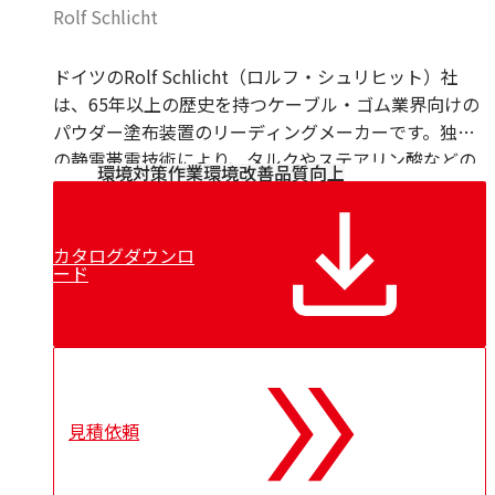
Rolf Schlicht
ドイツのRolf Schlicht（ロルフ・シュリヒット）社
は、65年以上の歴史を持つケーブル・ゴム業界向けの
パウダー塗布装置のリーディングメーカーです。独自
の静電帯電技術により、タルクやステアリン酸などの
環境対策
作業環境改善
品質向上
パウダーをワイヤーやケーブル表面に薄く、均一に塗
布します。
粉塵の飛散を抑えた「ダストフリー」な設計と、従来
カタログダウンロ
比1/3の低エア消費を実現した省エネ設計が特徴で、作
ード
業環境の改善とコスト削減を同時に実現します。
＊広範囲の用途に対応できる独立型パウダーチャンバ
ーのご用意もございます。
見積依頼