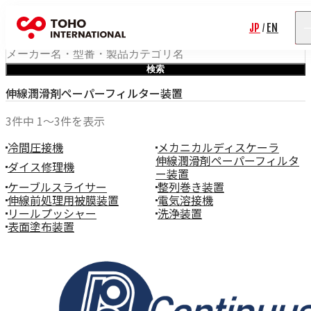
輸入事業製品検索
JP
EN
/
お悩み・工程別検索
ワード検索
検索
Rolf Schlicht
伸線潤滑剤ペーパーフィルター装置
Niwar
Pressure Welding Machines（PWM）
3件中 1〜3件を表示
Roblon
エス.エー.ジャパン
冷間圧接機
メカニカルディスケーラ
伸線潤滑剤ペーパーフィルタ
Fort Wayne Wire Die
ダイス修理機
ー装置
Tensometric
ケーブルスライサー
整列巻き装置
Properzi
伸線前処理用被膜装置
電気溶接機
Proton Products
リールプッシャー
洗浄装置
Paramount Die
表面塗布装置
Axjo
HUESTIS
Sjogren
Windak
GEO
Wire Lab（WILCO）