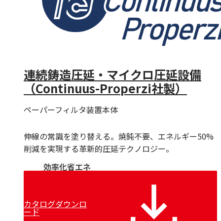
泉ダイス
Conoptica
GECA-TAPES
Magnetic Analysis Corporation（MAC）
Taymer
Heinze & Streng（H&S）
連続鋳造圧延・マイクロ圧延設備
Renova
Witechs
（Continuus-Properzi社製）
IDEAL
ピュアオンジャパン
ペーパーフィルタ装置本体
Magnetic Technologies
Erocarb
伸線の常識を塗り替える。焼鈍不要、エネルギー50%
Booockmann
Lamnea
削減を実現する革新的圧延テクノロジー。
DEM
効率化
省エネ
Air Control Industries（ACI）
OTOMEC
Bremer
Riva Renzo
カタログダウンロ
COSMOS
ード
Bechem