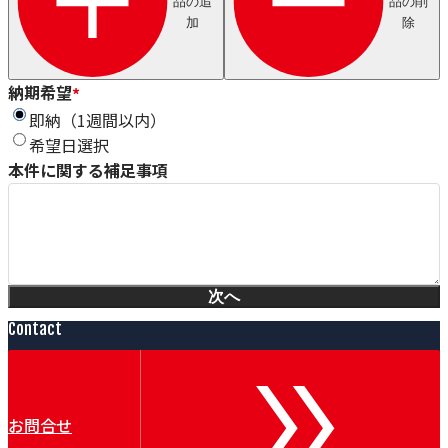
品の追
品の削
Axjo
加
除
HUESTIS
Sjogren
Windak
GEO
納期希望
*
Wire Lab（WILCO）
即納（1週間以内）
泉ダイス
希望日選択
Conoptica
本件に関する補足事項
GECA-TAPES
Magnetic Analysis Corporation（MAC）
Taymer
Heinze & Streng（H&S）
Renova
Witechs
次へ
IDEAL
ピュアオンジャパン
Contact
Magnetic Technologies
Erocarb
Booockmann
Lamnea
お問合せ
DEM