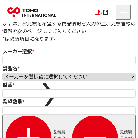
見積依頼フォーム
JP
EN
/
まずは、お見積を希望する商品情報を入力の上、見積者様の
情報を次のページにてご入力ください。
*は必須項目になります。
メーカー選択
*
製品名
*
Rolf Schlicht
Niwar
型番
*
Pressure Welding Machines（PWM）
Roblon
エス.エー.ジャパン
希望数量
*
Fort Wayne Wire Die
Tensometric
Properzi
Proton Products
見積製
見積製
Paramount Die