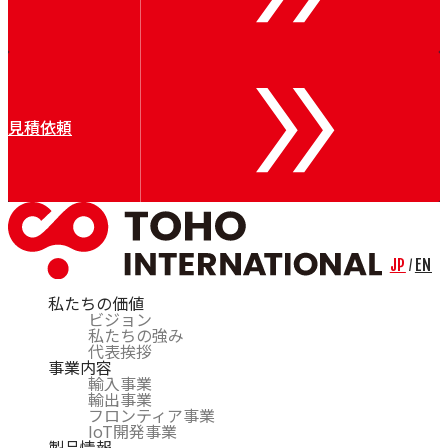
Air Control Industries（ACI）
OTOMEC
Bremer
Riva Renzo
COSMOS
Bechem
見積依頼
CARL BECHEM GmbH
Resy
Nuova Tecno Tau（NTT）
Kieselstein
Mobac
CERSA-MCI
Lian
JP
EN
/
私たちの価値
ビジョン
私たちの強み
代表挨拶
事業内容
輸入事業
輸出事業
フロンティア事業
IoT開発事業
製品情報