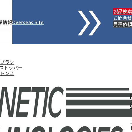
製品検索
お問合せ
業情報
Overseas Site
検
見積依頼
索
ブラシ
ストッパー
トンス