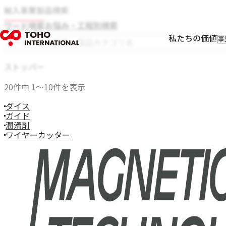
輸入事業製品検索
お悩み・工程別検索
ワード検索
私たちの価値
事
輸
輸
Rolf Schlicht
ストッパー
フ
Niwar
I
20件中 1〜10件を表示
Pressure Welding Machines（PWM）
Roblon
ダイス
エス.エー.ジャパン
ガイド
Fort Wayne Wire Die
潤滑剤
Tensometric
ワイヤーカッター
Properzi
Proton Products
Paramount Die
Axjo
HUESTIS
Sjogren
Windak
GEO
Wire Lab（WILCO）