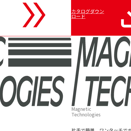
カタログダウン
ロード
FL-
35mm
ス
ト
ッ
パ
ー
Magnetic
Technologies
片手で簡単、ワンタッチで