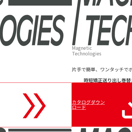
ス
ト
ッ
パ
ー
Magnetic
Technologies
片手で簡単、ワンタッチで
時短
矯正
送り出し
巻替
カタログダウン
ロード