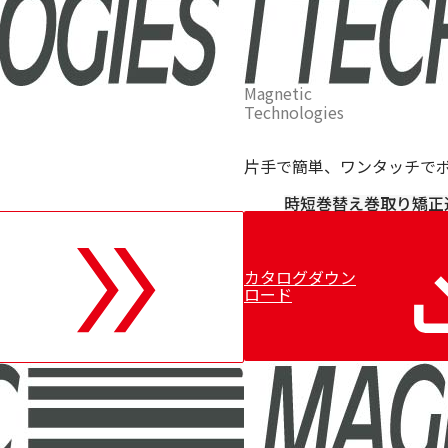
ッ
パ
ー
Magnetic
Technologies
片手で簡単、ワンタッチで
時短
巻替え
巻取り
矯正
カタログダウン
ロード
FL-
56mm