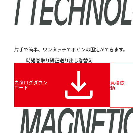
泉ダイス
Conoptica
GECA-TAPES
Magnetic Analysis Corporation（MAC）
Taymer
Heinze & Streng（H&S）
Renova
片手で簡単、ワンタッチでボビンの固定ができます。
Witechs
IDEAL
時短
巻取り
矯正
送り出し
巻替え
ピュアオンジャパン
Magnetic Technologies
Erocarb
カタログダウン
見積依
Booockmann
ロード
頼
Lamnea
DEM
Air Control Industries（ACI）
OTOMEC
Bremer
Riva Renzo
COSMOS