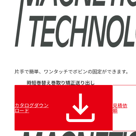
Bechem
CARL BECHEM GmbH
Resy
Nuova Tecno Tau（NTT）
Kieselstein
Mobac
CERSA-MCI
Lian
片手で簡単、ワンタッチでボビンの固定ができます。
時短
巻替え
巻取り
矯正
送り出し
カタログダウン
見積依
ロード
頼