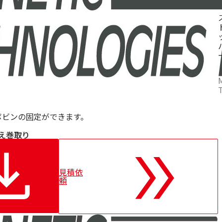
ボビンの固定ができます。
え
巻取り
見積依
頼