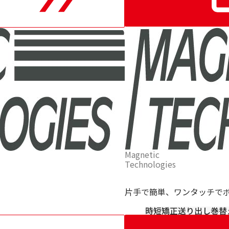
FL-
40mm
ス
ト
ッ
パ
ー
Magnetic
Technologies
片手で簡単、ワンタッチで
時短
矯正
送り出し
巻替