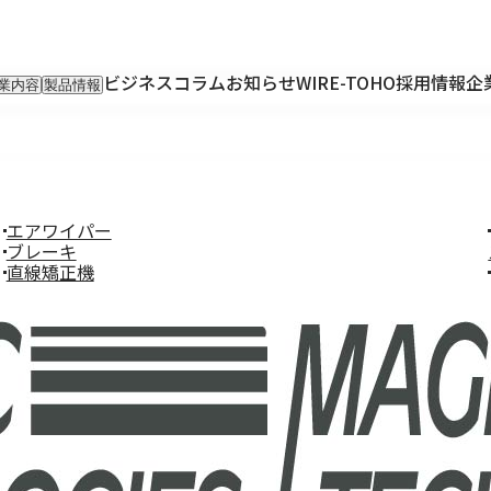
ビジネスコラム
お知らせ
WIRE-TOHO
採用情報
企
業内容
製品情報
入事業
輸入製品
出事業
KETTEi
ロンティア事業
IKUSEi
oT開発事業
エアワイパー
ブレーキ
直線矯正機
FL-
75mm
ス
ト