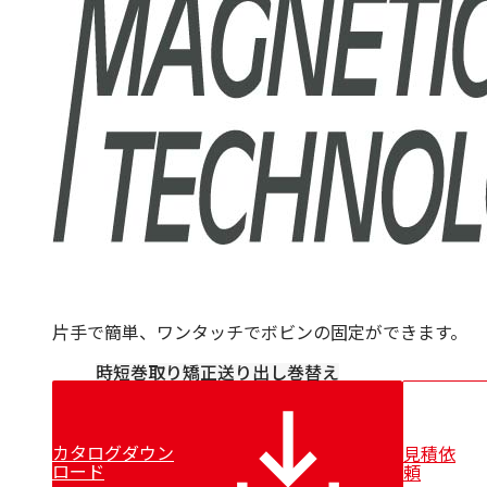
片手で簡単、ワンタッチでボビンの固定ができます。
時短
巻取り
矯正
送り出し
巻替え
カタログダウン
見積依
ロード
頼