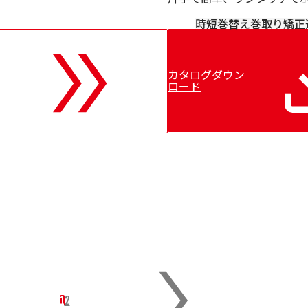
時短
巻替え
巻取り
矯正
カタログダウン
ロード
1
2
page
page