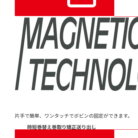
片手で簡単、ワンタッチでボビンの固定ができます。
時短
巻替え
巻取り
矯正
送り出し