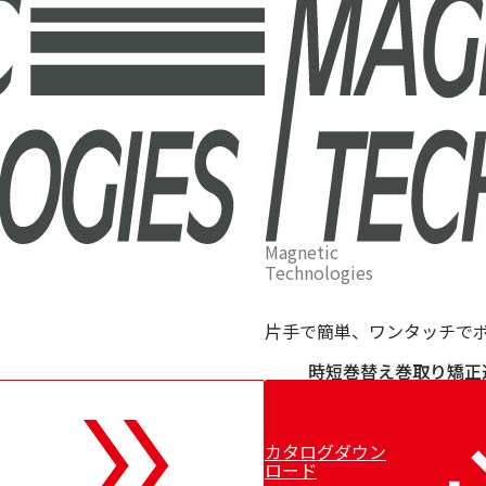
FL-
50mm
ス
ト
ッ
パ
ー
Magnetic
Technologies
片手で簡単、ワンタッチで
時短
巻替え
巻取り
矯正
カタログダウン
ロード