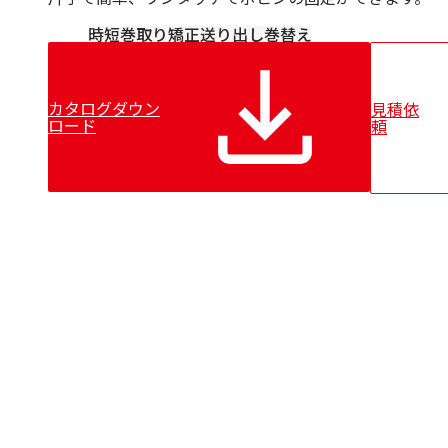
時短
巻取り
矯正
送り出し
巻替え
カタログダウン
見積依
ロード
頼