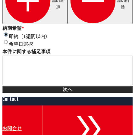
品の追
品の削
Axjo
加
除
HUESTIS
Sjogren
Windak
GEO
納期希望
*
Wire Lab（WILCO）
即納（1週間以内）
泉ダイス
希望日選択
Conoptica
本件に関する補足事項
GECA-TAPES
Magnetic Analysis Corporation（MAC）
Taymer
Heinze & Streng（H&S）
Renova
Witechs
次へ
IDEAL
ピュアオンジャパン
Contact
Magnetic Technologies
Erocarb
Booockmann
Lamnea
お問合せ
DEM