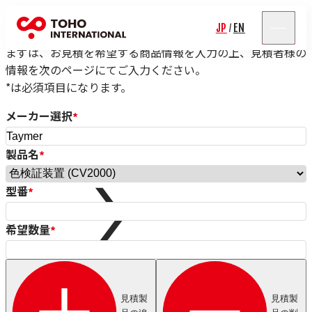
見積依頼フォーム
JP
EN
/
まずは、お見積を希望する商品情報を入力の上、見積者様の
情報を次のページにてご入力ください。
*は必須項目になります。
メーカー選択
*
製品名
*
Rolf Schlicht
Niwar
型番
*
Pressure Welding Machines（PWM）
Roblon
エス.エー.ジャパン
希望数量
*
Fort Wayne Wire Die
Tensometric
Properzi
Proton Products
見積製
見積製
Paramount Die