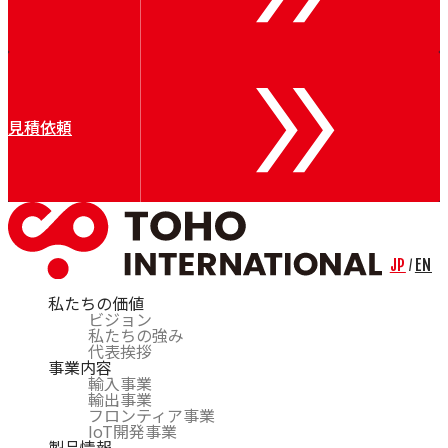
Air Control Industries（ACI）
OTOMEC
Bremer
Riva Renzo
COSMOS
Bechem
見積依頼
CARL BECHEM GmbH
Resy
Nuova Tecno Tau（NTT）
Kieselstein
Mobac
CERSA-MCI
Lian
JP
EN
/
私たちの価値
ビジョン
私たちの強み
代表挨拶
事業内容
輸入事業
輸出事業
フロンティア事業
IoT開発事業
製品情報