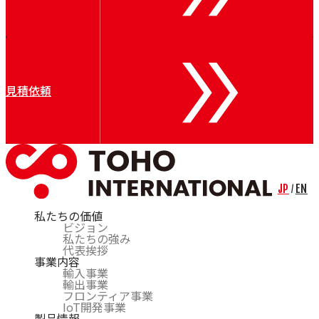
Air Control Industries（ACI）
OTOMEC
Bremer
Riva Renzo
COSMOS
Bechem
見積依頼
CARL BECHEM GmbH
Resy
Nuova Tecno Tau（NTT）
Kieselstein
Mobac
CERSA-MCI
Lian
JP
EN
/
私たちの価値
ビジョン
私たちの強み
代表挨拶
事業内容
輸入事業
輸出事業
フロンティア事業
IoT開発事業
製品情報