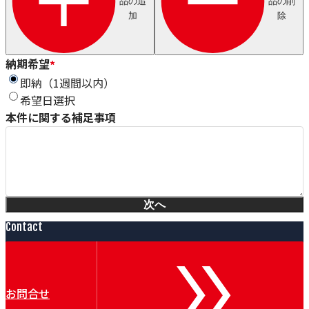
品の追
品の削
Axjo
加
除
HUESTIS
Sjogren
Windak
GEO
納期希望
*
Wire Lab（WILCO）
即納（1週間以内）
泉ダイス
希望日選択
Conoptica
本件に関する補足事項
GECA-TAPES
Magnetic Analysis Corporation（MAC）
Taymer
Heinze & Streng（H&S）
Renova
Witechs
次へ
IDEAL
ピュアオンジャパン
Contact
Magnetic Technologies
Erocarb
Booockmann
Lamnea
お問合せ
DEM