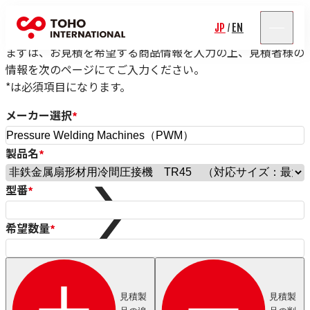
見積依頼フォーム
JP
EN
/
まずは、お見積を希望する商品情報を入力の上、見積者様の
情報を次のページにてご入力ください。
*は必須項目になります。
メーカー選択
*
製品名
*
Rolf Schlicht
Niwar
型番
*
Pressure Welding Machines（PWM）
Roblon
エス.エー.ジャパン
希望数量
*
Fort Wayne Wire Die
Tensometric
Properzi
Proton Products
見積製
見積製
Paramount Die