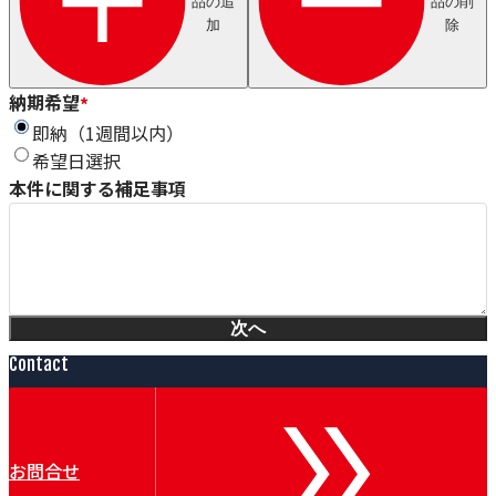
品の追
品の削
Axjo
加
除
HUESTIS
Sjogren
Windak
GEO
納期希望
*
Wire Lab（WILCO）
即納（1週間以内）
泉ダイス
希望日選択
Conoptica
本件に関する補足事項
GECA-TAPES
Magnetic Analysis Corporation（MAC）
Taymer
Heinze & Streng（H&S）
Renova
Witechs
次へ
IDEAL
ピュアオンジャパン
Contact
Magnetic Technologies
Erocarb
Booockmann
Lamnea
お問合せ
DEM