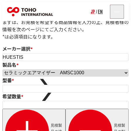
見積依頼フォーム
JP
EN
/
まずは、お見積を希望する商品情報を入力の上、見積者様の
情報を次のページにてご入力ください。
*は必須項目になります。
メーカー選択
*
製品名
*
Rolf Schlicht
Niwar
型番
*
Pressure Welding Machines（PWM）
Roblon
エス.エー.ジャパン
希望数量
*
Fort Wayne Wire Die
Tensometric
Properzi
Proton Products
見積製
見積製
Paramount Die