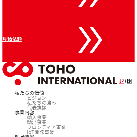
Air Control Industries（ACI）
OTOMEC
Bremer
Riva Renzo
COSMOS
Bechem
見積依頼
CARL BECHEM GmbH
Resy
Nuova Tecno Tau（NTT）
Kieselstein
Mobac
CERSA-MCI
Lian
JP
EN
/
私たちの価値
ビジョン
私たちの強み
代表挨拶
事業内容
輸入事業
輸出事業
フロンティア事業
IoT開発事業
製品情報