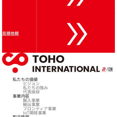
Air Control Industries（ACI）
OTOMEC
Bremer
Riva Renzo
COSMOS
Bechem
見積依頼
CARL BECHEM GmbH
Resy
Nuova Tecno Tau（NTT）
Kieselstein
Mobac
CERSA-MCI
Lian
JP
EN
/
私たちの価値
ビジョン
私たちの強み
代表挨拶
事業内容
輸入事業
輸出事業
フロンティア事業
IoT開発事業
製品情報