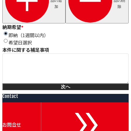
品の追
品の削
Axjo
加
除
HUESTIS
Sjogren
Windak
GEO
納期希望
*
Wire Lab（WILCO）
即納（1週間以内）
泉ダイス
希望日選択
Conoptica
本件に関する補足事項
GECA-TAPES
Magnetic Analysis Corporation（MAC）
Taymer
Heinze & Streng（H&S）
Renova
Witechs
次へ
IDEAL
ピュアオンジャパン
Contact
Magnetic Technologies
Erocarb
Booockmann
Lamnea
お問合せ
DEM