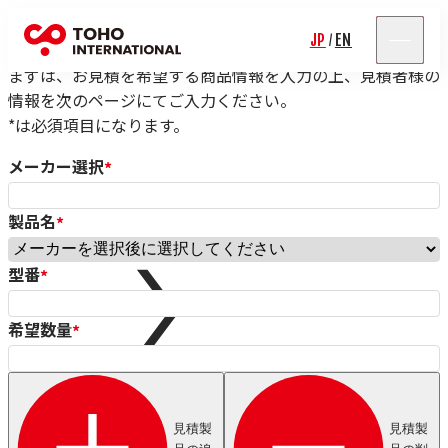
見積依頼フォーム
JP
EN
/
まずは、お見積を希望する商品情報を入力の上、見積者様の
情報を次のページにてご入力ください。
*は必須項目になります。
メーカー選択
*
製品名
*
Rolf Schlicht
Niwar
型番
*
Pressure Welding Machines（PWM）
Roblon
エス.エー.ジャパン
希望数量
*
Fort Wayne Wire Die
Tensometric
Properzi
Proton Products
見積製
見積製
Paramount Die