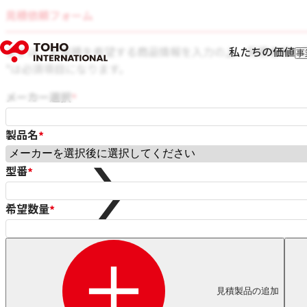
見積依頼フォーム
まずは、お見積を希望する商品情報を入力の上、見積者様の
私たちの価値
事
輸
*は必須項目になります。
輸
フ
メーカー選択
*
I
製品名
*
Rolf Schlicht
Niwar
型番
*
Pressure Welding Machines（PWM）
Roblon
エス.エー.ジャパン
希望数量
*
Fort Wayne Wire Die
Tensometric
Properzi
Proton Products
Paramount Die
見積製品の追加
Axjo
HUESTIS