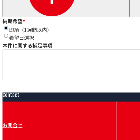
Sjogren
Windak
GEO
納期希望
*
Wire Lab（WILCO）
即納（1週間以内）
泉ダイス
希望日選択
Conoptica
本件に関する補足事項
GECA-TAPES
Magnetic Analysis Corporation（MAC）
Taymer
Heinze & Streng（H&S）
Renova
Witechs
IDEAL
ピュアオンジャパン
Contact
Magnetic Technologies
Erocarb
Booockmann
Lamnea
お問合せ
DEM
Air Control Industries（ACI）