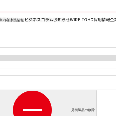
情報を次のページにてご入力ください。
ビジネスコラム
お知らせ
WIRE-TOHO
採用情報
企
業内容
製品情報
入事業
輸入製品
出事業
KETTEi
ロンティア事業
IKUSEi
oT開発事業
見積製品の削除