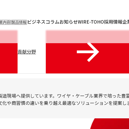
ビジネスコラム
お知らせ
WIRE-TOHO
採用情報
企
業内容
製品情報
入事業
輸入製品
出事業
KETTEi
ロンティア事業
IKUSEi
oT開発事業
貢献分野
製造現場へ提供しています。ワイヤ・ケーブル業界で培った豊
文化や商習慣の違いを乗り越え最適なソリューションを提案し