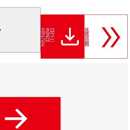
カタロ
見
グダウ
積
ンロー
依
ド
頼