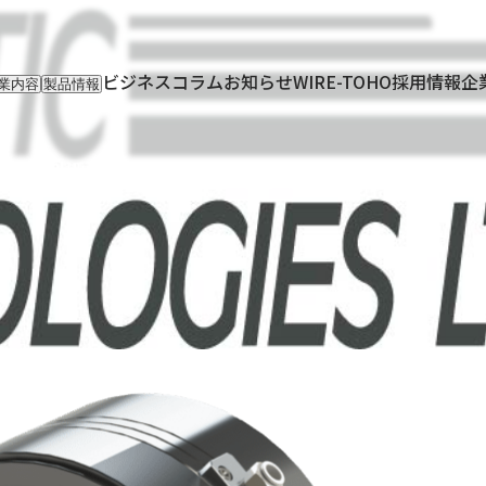
ビジネスコラム
お知らせ
WIRE-TOHO
採用情報
企
業内容
製品情報
入事業
輸入製品
出事業
KETTEi
ロンティア事業
IKUSEi
oT開発事業