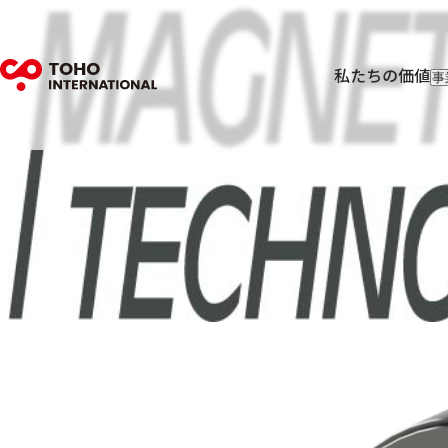
私たちの価値
事
輸
輸
フ
I