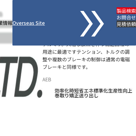
AEB-250M-2/2B/2DS
製品検索
お問合せ
ブレーキ
業情報
Overseas Site
見積依頼
Magnetic Technologies
電磁ブレーキに空冷機能が追加されたモ
デルです。大幅な放熱を伴う高速回転の
用途に最適ですテンション、トルクの調
整や複数のブレーキの制御は通常の電磁
ブレーキと同様です。
AEB
効率化
時短
省エネ
標準化
生産性向上
巻取り
矯正
送り出し