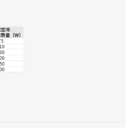
然空冷
放熱量（W）
75
10
60
00
50
00