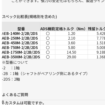
ことができます。張力の安定化はもちろん、製造ライン
スペック比較表(規格別を含めた)
型番
ADS機能
定格トルク（Nm）
残留トル
A
EB-140M-2/2B/2DS
〇
1.20
5.42
AEB-250M-2/2B/2DS
〇
2.10
7.77
AEB-450M-2/2B/2DS
〇
3.60
1.51
AEB-750M-2/2B/2DS
〇
5.80
5.00
AEB-1750M-2/2B/2DS
〇
14.50
9.18
AEB-3500M-2/2B/2DS
〇
29.00
1.36
※型番について
-2 ：1軸
-2B ：1軸（シャフトがベアリング側にあるタイプ）
-2DS：2軸
よくあるご質問
カスタムは可能ですか。