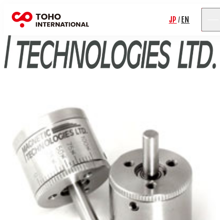
JP
EN
/