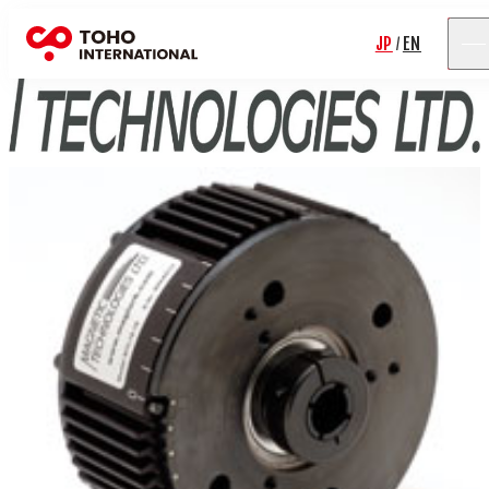
JP
EN
/