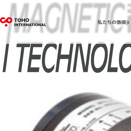
私たちの価値
事
輸
輸
フ
I