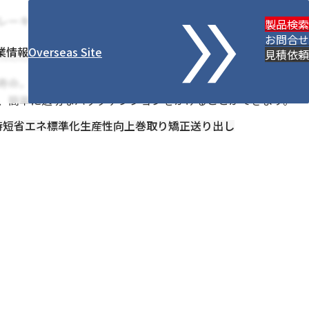
ーキ MTL5-8
製品検索
お問合せ
業情報
Overseas Site
見積依頼
hnologies
寿命。本体メモリと自社着磁による永久磁石がブレーキの標
、簡単に適切なバックテンションをかけることができます。
時短
省エネ
標準化
生産性向上
巻取り
矯正
送り出し