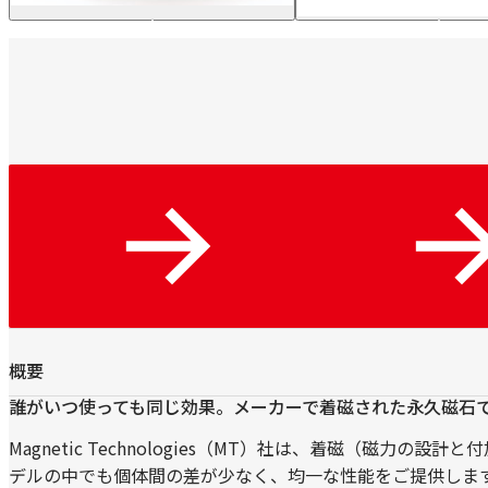
MTL
シ
概
リ
要
ー
ズ
概要
誰がいつ使っても同じ効果。メーカーで着磁された永久磁石
Magnetic Technologies（MT）社は、着磁（
デルの中でも個体間の差が少なく、均一な性能をご提供しま