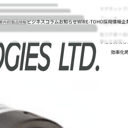
マグネットブレ
ブレーキ
ビジネスコラム
お知らせ
WIRE-TOHO
採用情報
企
Magnetic Tec
業内容
製品情報
入事業
輸入製品
出事業
KETTEi
電力不要で長
ロンティア事業
IKUSEi
準化を実現し
oT開発事業
効率化