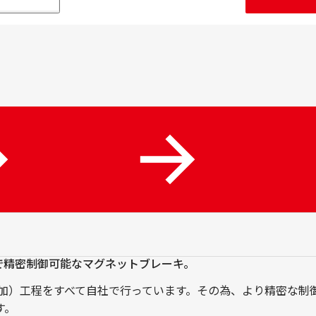
ス
ペ
ッ
ク
比
較
表
よ
(規
く
格
あ
別
る
を
ご
含
質
め
問
た)
で精密制御可能なマグネットブレーキ。
磁力の設計と付加）工程をすべて自社で行っています。その為、より精
す。