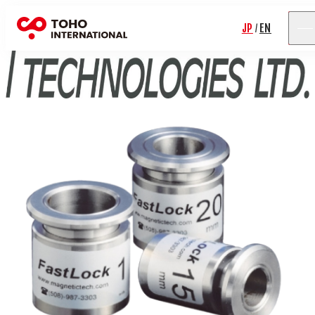
JP
EN
/