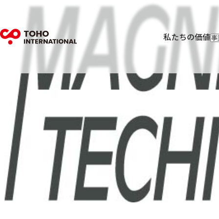
私たちの価値
事
輸
輸
フ
I