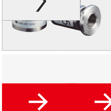
フ
ァ
ス
概
ト
要
ロ