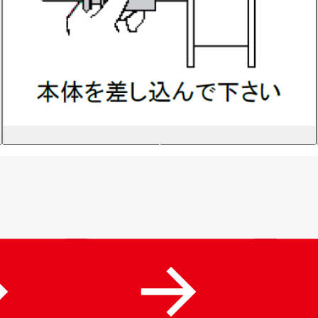
ス
ペ
ッ
ク
比
較
表
よ
(規
く
格
あ
別
る
を
ご
含