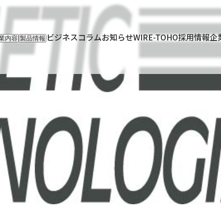
ビジネスコラム
お知らせ
WIRE-TOHO
採用情報
企
業内容
製品情報
入事業
輸入製品
出事業
KETTEi
ロンティア事業
IKUSEi
oT開発事業