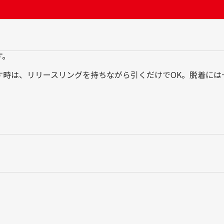
質
め
問
た)
す。
す時は、リリースリングを持ちながら引くだけでOK。脱着には
。