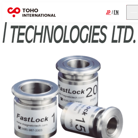
JP
EN
/