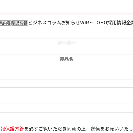
します。
ビジネスコラム
お知らせ
WIRE-TOHO
採用情報
企
業内容
製品情報
入事業
輸入製品
出事業
KETTEi
ロンティア事業
IKUSEi
メーカー
oT開発事業
製品名
情報保護方針
を必ずご覧いただき同意の上、送信をお願いいたし