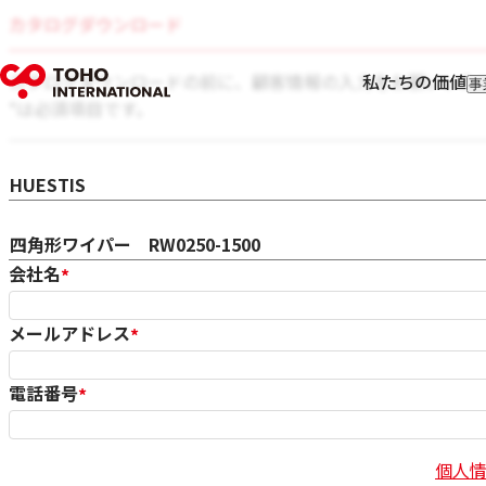
カタログダウンロード
カタログダウンロードの前に、顧客情報の入力をお願いいた
私たちの価値
事
輸
*は必須項目です。
輸
フ
対象カタログ情報
I
HUESTIS
四角形ワイパー RW0250-1500
会社名
*
メールアドレス
*
電話番号
*
個人