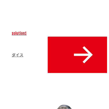
場における微細な加工精度と生産効率の向上に直結する重要
な要素であり、高品質な製品の安定供給と交換サイクルの最
適化をサポートします。操作性や安全性を追求したアイテム
によって、製造現場の確かな基盤を提供します。
solution1
ダイス