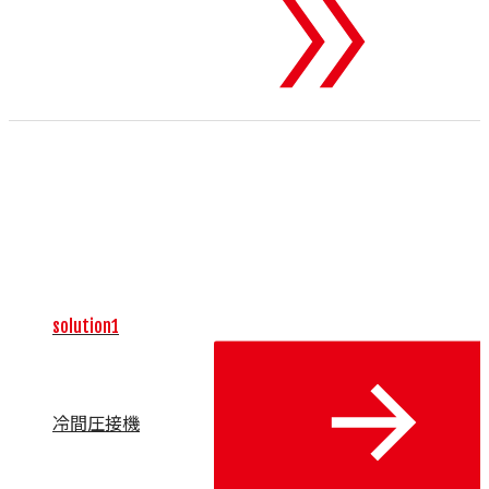
To 機械・装置
業界に特化した単体の高性能機械や装置、および関連する周
辺機器を世界中から厳選して輸入し、お客様の製造現場に提
供します。独自の制御技術やユニークな加工方法、優れた操
作性によって、生産性の向上と製品付加価値の最大化をサポ
ート。自動化、省人化、カーボンニュートラル、生産性向上
といった主要な課題を解決します。
solution1
冷間圧接機