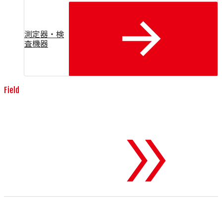
測定器・検
査機器
Field
消耗品・工具
To 消耗品・工具
世界のトップブランドが誇る、高精度で耐久性に優れた伸線
用ダイスをはじめとする消耗品や工具を提供します。製造現