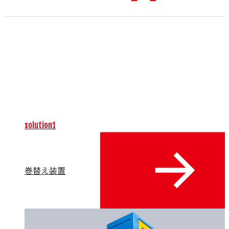
未来のものづくりをけん引する、生産設備を提供します。高
度に自動化された生産ラインの提案を通じて、生産性の向
上、省エネ、安定した品質確保、人手不足といった課題を解
決します。導入計画の立案から据付、立上までを一貫してサ
ポートし、持続可能な生産体制の構築を実現します。お客様
の「つくる」未来を創造する、戦略的なパートナーを目指し
ます。
solution1
巻替え装置