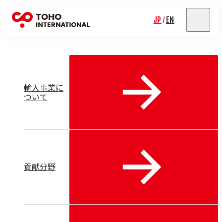
輸入事業
JP
EN
/
輸入事業に
ついて
貢献分野