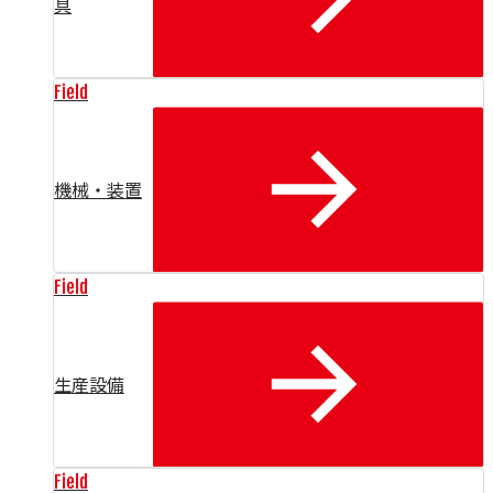
具
Field
機械・装置
Field
生産設備
Field