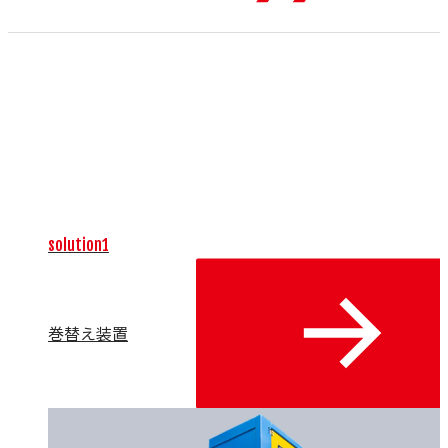
未来のものづくりをけん引する、生産設備を提供します。高
度に自動化された生産ラインの提案を通じて、生産性の向
上、省エネ、安定した品質確保、人手不足といった課題を解
決します。導入計画の立案から据付、立上までを一貫してサ
ポートし、持続可能な生産体制の構築を実現します。お客様
の「つくる」未来を創造する、戦略的なパートナーを目指し
ます。
solution1
巻替え装置