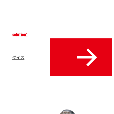
場における微細な加工精度と生産効率の向上に直結する重要
な要素であり、高品質な製品の安定供給と交換サイクルの最
適化をサポートします。操作性や安全性を追求したアイテム
によって、製造現場の確かな基盤を提供します。
solution1
ダイス