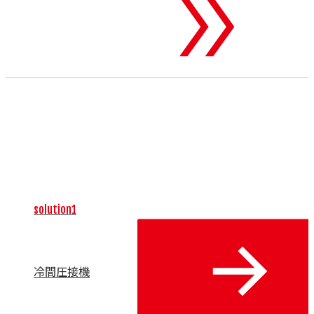
To 機械・装置
業界に特化した単体の高性能機械や装置、および関連する周
辺機器を世界中から厳選して輸入し、お客様の製造現場に提
供します。独自の制御技術やユニークな加工方法、優れた操
作性によって、生産性の向上と製品付加価値の最大化をサポ
ート。自動化、省人化、カーボンニュートラル、生産性向上
といった主要な課題を解決します。
solution1
冷間圧接機