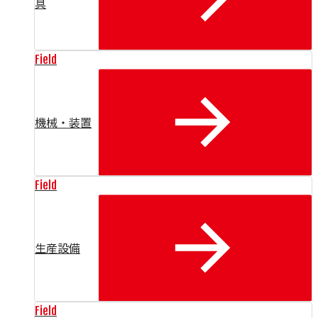
具
Field
機械・装置
Field
生産設備
Field