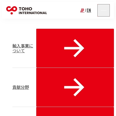
輸入事業
JP
EN
/
輸入事業に
ついて
貢献分野