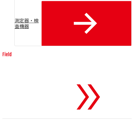
測定器・検
査機器
Field
消耗品・工具
To 消耗品・工具
世界のトップブランドが誇る、高精度で耐久性に優れた伸線
用ダイスをはじめとする消耗品や工具を提供します。製造現