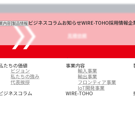
ビジネスコラム
お知らせ
WIRE-TOHO
採用情報
企
業内容
製品情報
入事業
輸入製品
出事業
KETTEi
見積依頼
ロンティア事業
IKUSEi
oT開発事業
私たちの価値
事業内容
ビジョン
輸入事業
私たちの強み
輸出事業
代表挨拶
フロンティア事業
IoT開発事業
ビジネスコラム
WIRE-TOHO