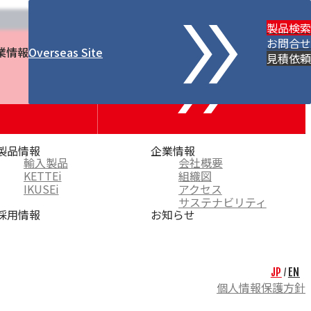
製品検索
お問合せ
業情報
Overseas Site
見積依頼
製品情報
企業情報
輸入製品
会社概要
KETTEi
組織図
IKUSEi
アクセス
サステナビリティ
採用情報
お知らせ
JP
EN
/
個人情報保護方針