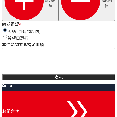
品の追
品の削
Axjo
加
除
HUESTIS
Sjogren
Windak
GEO
納期希望
*
Wire Lab（WILCO）
即納（1週間以内）
泉ダイス
希望日選択
Conoptica
本件に関する補足事項
GECA-TAPES
Magnetic Analysis Corporation（MAC）
Taymer
Heinze & Streng（H&S）
Renova
Witechs
次へ
IDEAL
ピュアオンジャパン
Contact
Magnetic Technologies
Erocarb
Booockmann
Lamnea
お問合せ
DEM