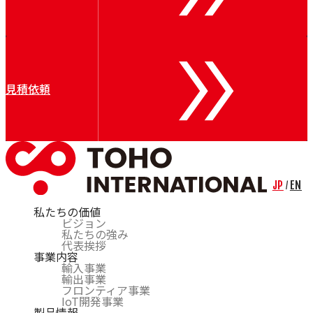
Air Control Industries（ACI）
OTOMEC
Bremer
Riva Renzo
COSMOS
Bechem
見積依頼
CARL BECHEM GmbH
Resy
Nuova Tecno Tau（NTT）
Kieselstein
Mobac
CERSA-MCI
Lian
JP
EN
/
私たちの価値
ビジョン
私たちの強み
代表挨拶
事業内容
輸入事業
輸出事業
フロンティア事業
IoT開発事業
製品情報