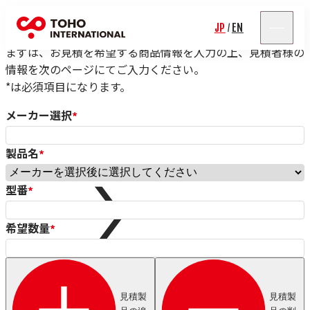
見積依頼フォーム
JP
EN
/
まずは、お見積を希望する商品情報を入力の上、見積者様の
情報を次のページにてご入力ください。
*は必須項目になります。
メーカー選択
*
製品名
*
Rolf Schlicht
Niwar
型番
*
Pressure Welding Machines（PWM）
Roblon
エス.エー.ジャパン
希望数量
*
Fort Wayne Wire Die
Tensometric
Properzi
Proton Products
見積製
見積製
Paramount Die