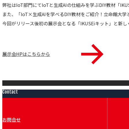
弊社はIoT部門にてIoTと生成AIの仕組みを学ぶDIY教材「I
また、「IoT×生成AIを学べるDIY教材をご紹介！立命館
今回がリリース後初の展示会となる「IKUSEiキット」と新
展示会HPはこちらから
Contact
お問合せ