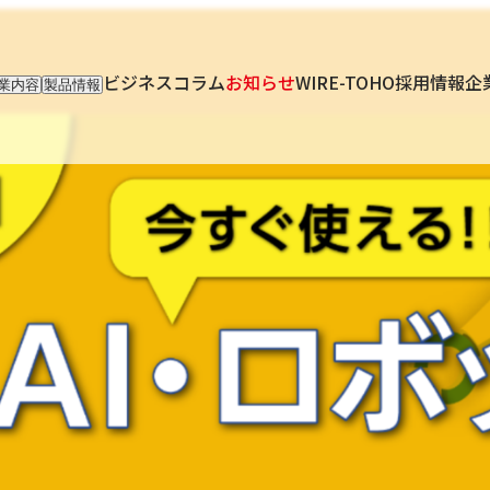
ビジネスコラム
お知らせ
WIRE-TOHO
採用情報
企
業内容
製品情報
入事業
輸入製品
出事業
KETTEi
ロンティア事業
IKUSEi
oT開発事業