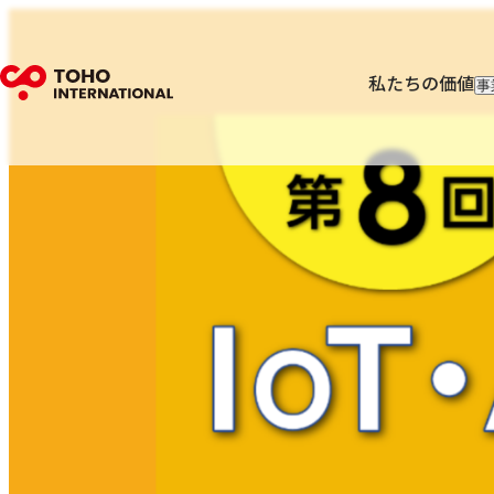
私たちの価値
事
輸
輸
フ
I