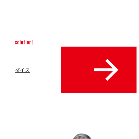
場における微細な加工精度と生産効率の向上に直結する重要
な要素であり、高品質な製品の安定供給と交換サイクルの最
適化をサポートします。操作性や安全性を追求したアイテム
によって、製造現場の確かな基盤を提供します。
solution1
ダイス