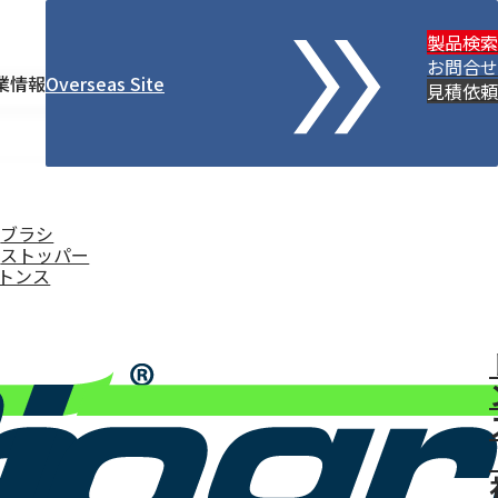
製品検索
お問合せ
業情報
Overseas Site
検
見積依頼
索
ブラシ
ストッパー
トンス