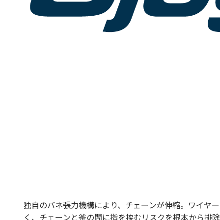
泉ダイス
Conoptica
GECA-TAPES
Magnetic Analysis Corporation（MAC）
Taymer
Heinze & Streng（H&S）
Renova
Witechs
IDEAL
ピュアオンジャパン
Magnetic Technologies
Erocarb
Booockmann
Lamnea
DEM
Air Control Industries（ACI）
OTOMEC
Bremer
Riva Renzo
独自のバネ張力機構により、チェーンが伸縮。ワイヤー
COSMOS
く、チェーンと釜の間に指を挟むリスクを根本から排除