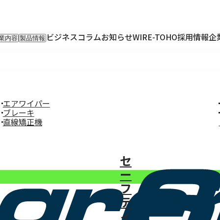
ビジネスコラム
お知らせ
WIRE-TOHO
採用情報
企
業内容
製品情報
入事業
輸入製品
出事業
KETTEi
ロンティア事業
IKUSEi
oT開発事業
エアワイパー
ブレーキ
直線矯正機
セ
ー
フ
テ
ィ