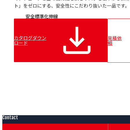
Bechem
ト」をゼロにする、安全性にこだわり抜いた一品です。
CARL BECHEM GmbH
Resy
安全
標準化
伸線
Nuova Tecno Tau（NTT）
Kieselstein
Mobac
カタログダウン
見積依
CERSA-MCI
ロード
頼
Lian
Contact