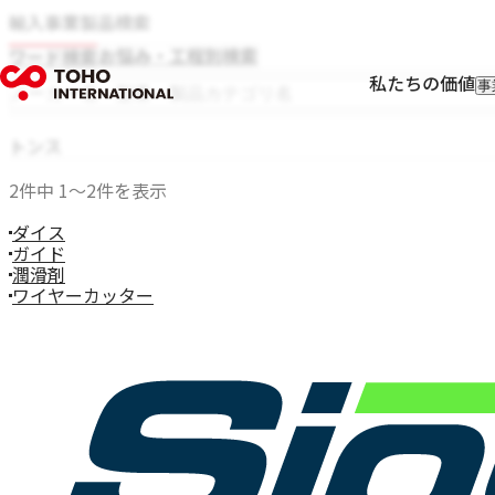
輸入事業製品検索
お悩み・工程別検索
ワード検索
私たちの価値
事
輸
輸
Rolf Schlicht
トンス
フ
Niwar
I
2件中 1〜2件を表示
Pressure Welding Machines（PWM）
Roblon
ダイス
エス.エー.ジャパン
ガイド
Fort Wayne Wire Die
潤滑剤
Tensometric
ワイヤーカッター
Properzi
Proton Products
Paramount Die
Axjo
HUESTIS
Sjogren
Windak
GEO
Wire Lab（WILCO）