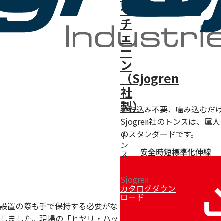
ー
チ
ェ
ー
ン
（Sjogren
社
製）
打ち込み不要、噛み込むだ
Sjogren社のトンスは
のスタンダードです。
ト
ン
安全
時短
標準化
伸線
ス
Sjogren
カタログダウン
ロード
設置の際も手で保持する必要がな
しました。現場の「ヒヤリ・ハッ