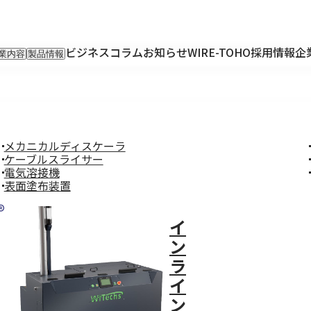
ビジネスコラム
お知らせ
WIRE-TOHO
採用情報
企
業内容
製品情報
入事業
輸入製品
出事業
KETTEi
ロンティア事業
IKUSEi
oT開発事業
メカニカルディスケーラ
ケーブルスライサー
電気溶接機
表面塗布装置
イ
ン
ラ
イ
ン