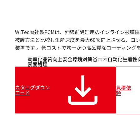
Bechem
CARL BECHEM GmbH
Resy
Nuova Tecno Tau（NTT）
Kieselstein
WiTechs社製PCMは、伸線前処理用のインライン被
Mobac
被膜方法と比較し生産速度を最大60％向上させる、コ
CERSA-MCI
装置です 。低コストで均一かつ高品質なコーティング
Lian
効率化
品質向上
安全
環境対策
省エネ
自動化
生産性
表面処理
カタログダウン
見積依
ロード
頼