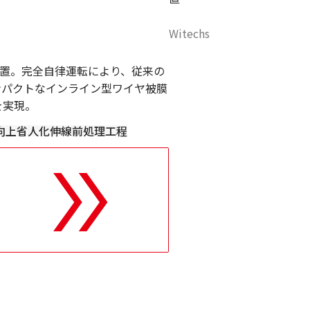
Witechs
膜装置。完全自律運転により、従来の
ンパクトなインライン型ワイヤ被膜
を実現。
向上
省人化
伸線
前処理工程