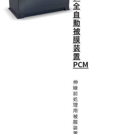
全
自
動
被
膜
装
置
PCM
伸
線
前
処
理
用
被
膜
装
置