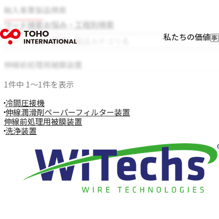
輸入事業製品検索
お悩み・工程別検索
ワード検索
私たちの価値
事
輸
輸
Rolf Schlicht
伸線前処理用被膜装置
フ
Niwar
I
1件中 1〜1件を表示
Pressure Welding Machines（PWM）
Roblon
冷間圧接機
エス.エー.ジャパン
伸線潤滑剤ペーパーフィルター装置
Fort Wayne Wire Die
伸線前処理用被膜装置
Tensometric
洗浄装置
Properzi
Proton Products
Paramount Die
Axjo
HUESTIS
Sjogren
Windak
GEO
Wire Lab（WILCO）