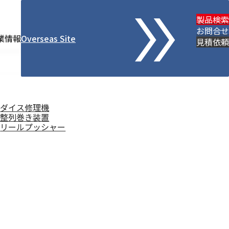
製品検索
お問合せ
業情報
Overseas Site
検
見積依頼
索
ダイス修理機
整列巻き装置
リールプッシャー